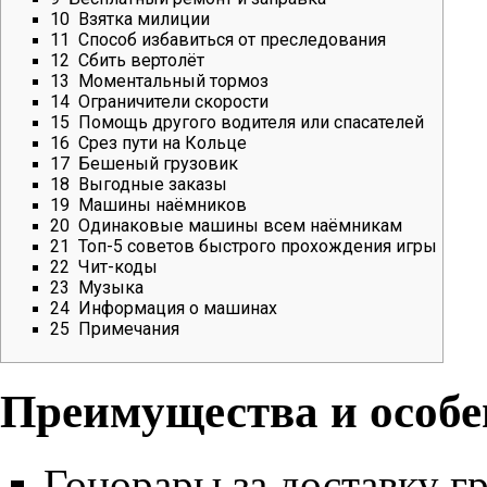
10
Взятка милиции
11
Способ избавиться от преследования
12
Сбить вертолёт
13
Моментальный тормоз
14
Ограничители скорости
15
Помощь другого водителя или спасателей
16
Срез пути на Кольце
17
Бешеный грузовик
18
Выгодные заказы
19
Машины наёмников
20
Одинаковые машины всем наёмникам
21
Топ-5 советов быстрого прохождения игры
22
Чит-коды
23
Музыка
24
Информация о машинах
25
Примечания
Преимущества и особе
Гонорары за доставку гру