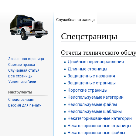
Служебная страница
Спецстраницы
Отчёты технического обсл
Перейти
Перейти
к
к
Заглавная страница
Двойные перенаправления
навигации
поиску
Свежие правки
Длинные страницы
Случайная статья
Защищённые названия
Все страницы
Участники Вики
Защищённые страницы
Короткие страницы
Инструменты
Неиспользуемые категории
Спецстраницы
Неиспользуемые файлы
Версия для печати
Неиспользуемые шаблоны
Некатегоризованные категории
Некатегоризованные страницы
Некатегоризованные файлы