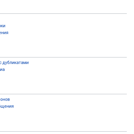
вки
ения
с дубликатами
диа
лонов
бщения