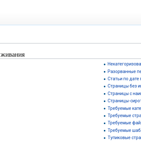
уживания
Некатегоризов
Разорванные п
Статьи по дате
Страницы без и
Страницы с на
Страницы-сиро
Требуемые кат
Требуемые стр
Требуемые фа
Требуемые ша
Тупиковые стр