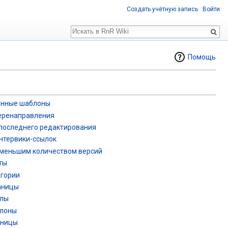
Создать учётную запись
Войти
Поиск
Помощь
анные шаблоны
еренаправления
 последнего редактирования
нтервики-ссылок
именьшим количеством версий
ты
егории
аницы
йлы
блоны
аницы