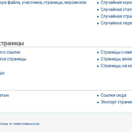
ра файла, участника, страницы, версии или
Случайная корн
Случайная стат
Случайная стра
Случайное пер
страницы
его ссылок
Страницы с наи
еся страницы
Страницы, вклю
Страницы, на к
цы
татью
Ссылки сюда
Экспорт страни
Отказ от ответственности