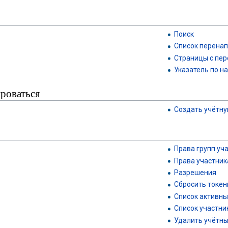
Поиск
Список перена
Страницы с пе
Указатель по н
ироваться
Создать учётну
Права групп уч
Права участник
Разрешения
Сбросить токе
Список активны
Список участни
Удалить учётн