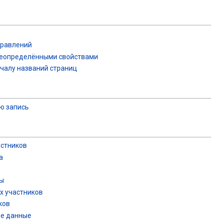
правлений
реопределёнными свойствами
ачалу названий страниц
ю запись
астников
а
ны
х участников
ков
ые данные