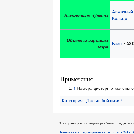
Алмазный
Населённые пункты
Кольцо
Объекты игрового
Базы
•
АЗ
мира
Примечания
↑
Номера цистерн отмечены 
Категория
:
Дальнобойщики 2
Эта страница в последний раз была отредактиров
Политика конфиденциальности
О RnR Wiki