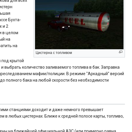
кова для всех
истерн
льшая
ссе Бухта-
 и 2
и в целом
ный на
атить на
Цистерна с топливом
я под крытой
 и выбрать количество заливаемого топлива в бак. Заправка
од преследованием мафии/полиции. В режиме "Аркадный" версий
о до полного бака на любой скорости без необходимости
гими станциями доходит и даже немного превышает
чем в любых цистернах. Ближе к средней полосе карты, топливо,
 цены на ближайшей официальной АЗС (или примерно равна