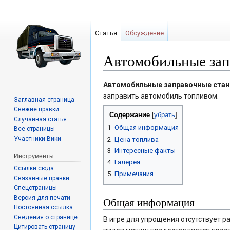
Статья
Обсуждение
Автомобильные зап
Перейти
Перейти
Автомобильные заправочные стан
к
к
заправить автомобиль топливом.
Заглавная страница
навигации
поиску
Свежие правки
Содержание
Случайная статья
1
Общая информация
Все страницы
Участники Вики
2
Цена топлива
3
Интересные факты
Инструменты
4
Галерея
Ссылки сюда
5
Примечания
Связанные правки
Спецстраницы
Версия для печати
Общая информация
Постоянная ссылка
Сведения о странице
В игре для упрощения отсутствует р
Цитировать страницу