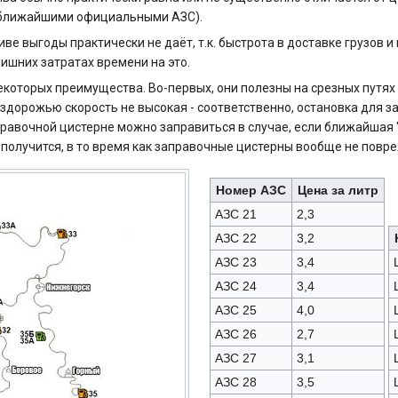
ближайшими официальными АЗС).
иве выгоды практически не даёт, т.к. быстрота в доставке грузов 
ишних затратах времени на это.
оторых преимущества. Во-первых, они полезны на срезных путях (
 бездорожью скорость не высокая - соответственно, остановка дл
аправочной цистерне можно заправиться в случае, если ближайшая "
 получится, в то время как заправочные цистерны вообще не повр
Номер АЗС
Цена за литр
АЗС 21
2,3
АЗС 22
3,2
АЗС 23
3,4
АЗС 24
3,4
АЗС 25
4,0
АЗС 26
2,7
АЗС 27
3,1
АЗС 28
3,5