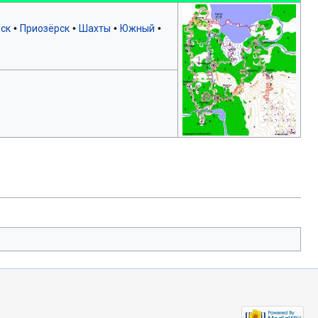
ск
•
Приозёрск
•
Шахты
•
Южный
•