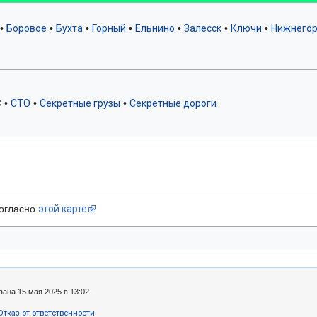
•
Боровое
•
Бухта
•
Горный
•
Ельнино
•
Залесск
•
Ключи
•
Нижнегор
С
•
СТО
•
Секретные грузы
•
Секретные дороги
согласно
этой карте
ана 15 мая 2025 в 13:02.
Отказ от ответственности