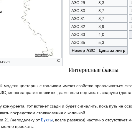
АЗС 29
3,3
АЗС 30
3,7
АЗС 31
3,7
АЗС 32
3,9
АЗС 33
4,0
АЗС 35
5,3
Номер АЗС
Цена за литр
истерн
Интересные факты
ой модели цистерны с топливом имеют свойство проваливаться скв
АЗС, меню заправки появится, даже если подъехать снаружи (доста
 конкурента, тот встанет сзади и будет сигналить, пока путь не ос
ывать посредством столкновения с колонкой.
ки 21 (неподалеку от
Бухты
, возле развязки) частично отсутствует 
ё можно проехать.