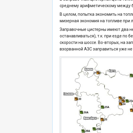
среднему арифметическому между 
В целом, попытка экономить на топл
мизерная экономия на топливе при л
Заправочные цистерны имеют два нек
останавливаться), т.к. при езде по
скорости на шоссе. Во-вторых, на з
взорванной АЗС заправиться уже не