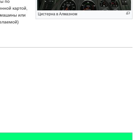
ны по
енной картой,
Цистерна в Алмазном
й машины или
желаемой)