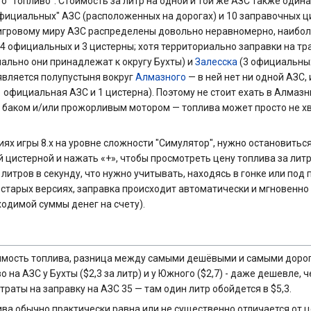
 "топливо". Стоимость за литр на одной и той же АЗС также одина
"официальных" АЗС (расположенных на дорогах) и 10 заправочных ц
 игровому миру АЗС распределены довольно неравномерно, наибо
4 официальных и 3 цистерны; хотя территориально заправки на тра
ально они принадлежат к округу Бухты) и
Залесска
(3 официальных
является полупустыня вокруг
Алмазного
— в ней нет ни одной АЗС, 
 1 официальная АЗС и 1 цистерна). Поэтому не стоит ехать в Алмаз
баком и/или прожорливым мотором — топлива может просто не хв
ях игры 8.х на уровне сложности "Симулятор", нужно остановитьс
 цистерной и нажать «+», чтобы просмотреть цену топлива за литр
 литров в секунду, что нужно учитывать, находясь в гонке или п
ее старых версиях, заправка происходит автоматически и мгновенн
одимой суммы денег на счету).
оимость топлива, разница между самыми дешёвыми и самыми доро
на АЗС у Бухты ($2,3 за литр) и у Южного ($2,7) - даже дешевле, 
раты на заправку на АЗС 35 — там один литр обойдется в $5,3.
ива обычно практически равна или не существенно отличается от