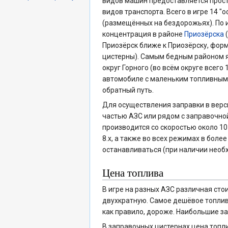
видов машин предоставляется просто
видов транспорта. Всего в игре 14 
(размещённых на бездорожьях). По
концентрация в районе
Приозёрска
(
Приозёрск ближе к Приозёрску, форм
цистерны). Самым бедным районом 
округ Горного (во всём округе всего
автомобиле с маленьким топливным 
обратный путь.
Для осуществления заправки в верси
частью АЗС или рядом с заправочной
производится со скоростью около 10
8.х, а также во всех режимах в бол
останавливаться (при наличии необх
Цена топлива
В игре на разных АЗС различная ст
двухкратную. Самое дешёвое топливо 
как правило, дороже. Наибольшие зат
В заправочных цистернах цена топл