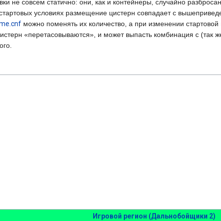
ки не совсем статично: они, как и контейнеры, случайно разброса
 стартовых условиях размещение цистерн совпадает с вышепривед
me.cnf
можно поменять их количество, а при изменении стартово
цистерн «перетасовываются», и может выпасть комбинация с (так 
ого.
Игровой регион (Дальнобойщики 2)