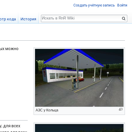
Создать учётную запись
Войти
Поиск
отр кода
История
рых можно
АЗС у Кольца
; для всех