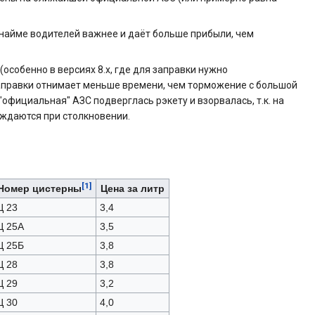
и найме водителей важнее и даёт больше прибыли, чем
особенно в версиях 8.х, где для заправки нужно
я заправки отнимает меньше времени, чем торможение с большой
официальная" АЗС подверглась рэкету и взорвалась, т.к. на
еждаются при столкновении.
[1]
Номер цистерны
Цена за литр
Ц 23
3,4
Ц 25А
3,5
Ц 25Б
3,8
Ц 28
3,8
Ц 29
3,2
Ц 30
4,0