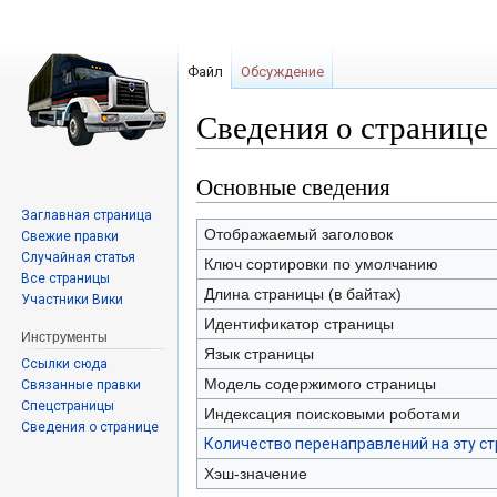
Файл
Обсуждение
Сведения о странице 
Основные сведения
Перейти
Перейти
к
к
Заглавная страница
навигации
поиску
Отображаемый заголовок
Свежие правки
Случайная статья
Ключ сортировки по умолчанию
Все страницы
Длина страницы (в байтах)
Участники Вики
Идентификатор страницы
Инструменты
Язык страницы
Ссылки сюда
Модель содержимого страницы
Связанные правки
Спецстраницы
Индексация поисковыми роботами
Сведения о странице
Количество перенаправлений на эту с
Хэш-значение