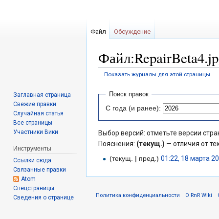
Файл
Обсуждение
Файл:RepairBeta4.j
Показать журналы для этой страницы
Перейти
Перейти
Поиск правок
Заглавная страница
к
к
Свежие правки
С года (и ранее):
навигации
поиску
Случайная статья
Все страницы
Участники Вики
Выбор версий: отметьте версии стра
Пояснения:
(текущ.)
— отличия от те
Инструменты
(текущ. | пред.)
01:22, 18 марта 2
Ссылки сюда
Связанные правки
Atom
Спецстраницы
Политика конфиденциальности
О RnR Wiki
Сведения о странице