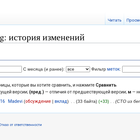
Читать
Просм
pg: история изменений
С месяца (и ранее):
Фильтр
меток
:
ницы, которые вы хотите сравнить, и нажмите
Сравнить
.
кущей версии;
(пред.)
— отличия от предшествующей версии;
м
— н
016
‎
Madevi
(
обсуждение
|
вклад
)
‎
. .
(33 байта)
(+33)
‎
. .
(СТО из бе
Отказ от ответственности