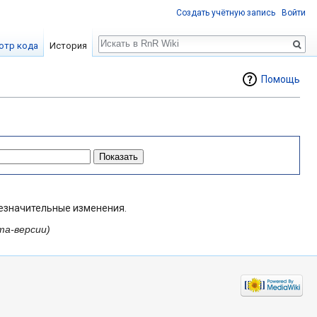
Создать учётную запись
Войти
Поиск
отр кода
История
Помощь
езначительные изменения.
та-версии)