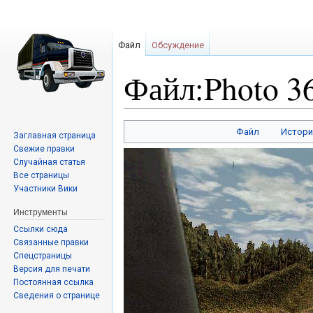
Файл
Обсуждение
Файл:Photo 36
Перейти
Перейти
Файл
Истори
Заглавная страница
к
к
Свежие правки
навигации
поиску
Случайная статья
Все страницы
Участники Вики
Инструменты
Ссылки сюда
Связанные правки
Спецстраницы
Версия для печати
Постоянная ссылка
Сведения о странице