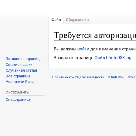
Файл
Обсуждение
Требуется авторизац
Перейти
Перейти
Вы должны
войти
для изменения страни
к
к
Возврат к странице
Файл:Photo038.jpg
.
Заглавная страница
навигации
поиску
Свежие правки
Случайная статья
Все страницы
Политика конфиденциальности
О RnR Wiki
Отка
Участники Вики
Инструменты
Спецстраницы