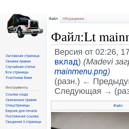
Файл
Обсуждение
Файл:Lt main
Версия от 02:26, 1
Заглавная страница
вклад
)
(Madevi за
Свежие правки
Случайная статья
mainmenu.png
)
Все страницы
Участники Вики
(разн.) ← Предыдущ
Инструменты
Следующая → (раз
Ссылки сюда
Связанные правки
Перейти
Перейти
Спецстраницы
Файл
к
к
Версия для печати
навигации
поиску
Постоянная ссылка
Сведения о странице