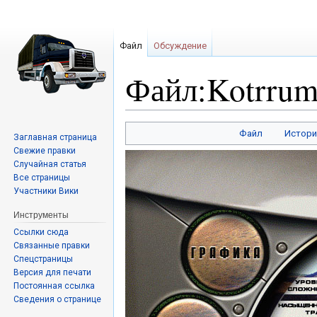
Файл
Обсуждение
Файл:Kotrrum
Перейти
Перейти
Файл
Истори
Заглавная страница
к
к
Свежие правки
навигации
поиску
Случайная статья
Все страницы
Участники Вики
Инструменты
Ссылки сюда
Связанные правки
Спецстраницы
Версия для печати
Постоянная ссылка
Сведения о странице