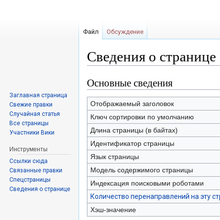
Файл
Обсуждение
Сведения о странице
Основные сведения
Перейти
Перейти
к
к
Заглавная страница
навигации
поиску
Отображаемый заголовок
Свежие правки
Случайная статья
Ключ сортировки по умолчанию
Все страницы
Длина страницы (в байтах)
Участники Вики
Идентификатор страницы
Инструменты
Язык страницы
Ссылки сюда
Модель содержимого страницы
Связанные правки
Спецстраницы
Индексация поисковыми роботами
Сведения о странице
Количество перенаправлений на эту с
Хэш-значение