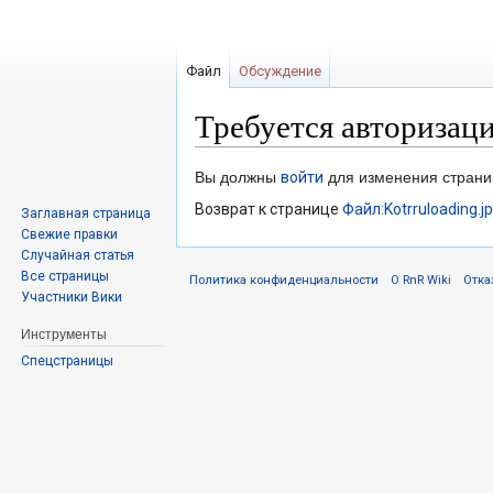
Файл
Обсуждение
Требуется авторизац
Перейти
Перейти
Вы должны
войти
для изменения страни
к
к
Возврат к странице
Файл:Kotrruloading.j
Заглавная страница
навигации
поиску
Свежие правки
Случайная статья
Все страницы
Политика конфиденциальности
О RnR Wiki
Отка
Участники Вики
Инструменты
Спецстраницы