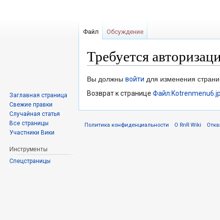
Файл
Обсуждение
Требуется авторизац
Перейти
Перейти
Вы должны
войти
для изменения страни
к
к
Возврат к странице
Файл:Kotrenmenu6.j
Заглавная страница
навигации
поиску
Свежие правки
Случайная статья
Все страницы
Политика конфиденциальности
О RnR Wiki
Отка
Участники Вики
Инструменты
Спецстраницы