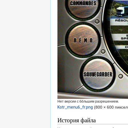
Нет версии с бо́льшим разрешением.
Kotr_menu6_fr.png
‎
(800 × 600 пиксе
История файла