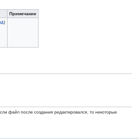
Примечание
ад
)
ли файл после создания редактировался, то некоторые