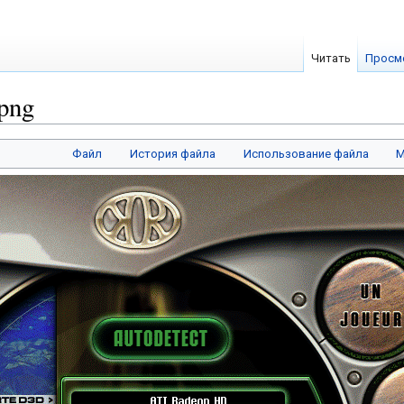
Читать
Просм
png
Файл
История файла
Использование файла
М