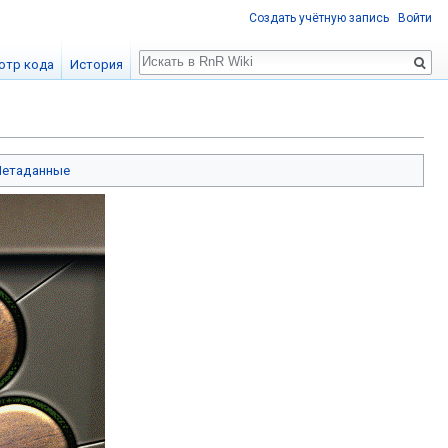
Создать учётную запись
Войти
Поиск
отр кода
История
етаданные