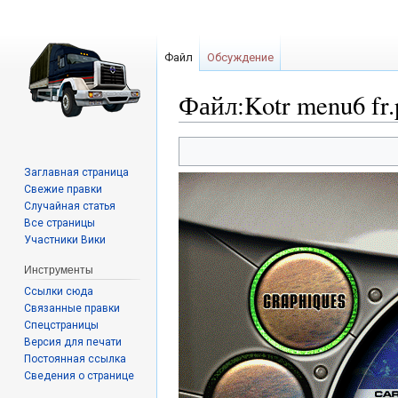
Файл
Обсуждение
Файл:Kotr menu6 fr.
Перейти
Перейти
к
к
Заглавная страница
навигации
поиску
Свежие правки
Случайная статья
Все страницы
Участники Вики
Инструменты
Ссылки сюда
Связанные правки
Спецстраницы
Версия для печати
Постоянная ссылка
Сведения о странице