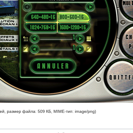
лей, размер файла: 509 КБ, MIME-тип:
image/png
)