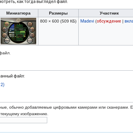
отреть, как тогда выглядел файл.
Миниатюра
Размеры
Участник
800 × 600
(509 КБ)
Madevi
(
обсуждение
|
вкл
 файл.
данный файл:
 2)
ные, обычно добавляемые цифровыми камерами или сканерами. Ес
ь текущему изображению.