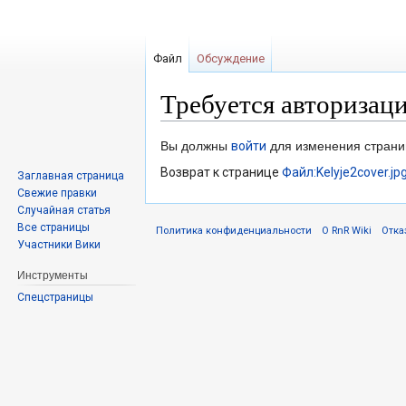
Файл
Обсуждение
Требуется авторизац
Перейти
Перейти
Вы должны
войти
для изменения страни
к
к
Возврат к странице
Файл:Kelyje2cover.jp
Заглавная страница
навигации
поиску
Свежие правки
Случайная статья
Все страницы
Политика конфиденциальности
О RnR Wiki
Отка
Участники Вики
Инструменты
Спецстраницы