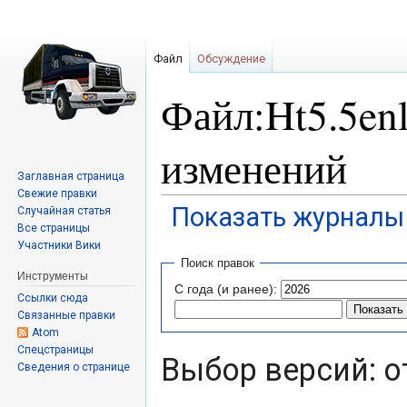
Файл
Обсуждение
Файл:Ht5.5enl
изменений
Заглавная страница
Свежие правки
Показать журналы 
Случайная статья
Все страницы
Участники Вики
Перейти
Перейти
Поиск правок
к
к
Инструменты
С года (и ранее):
навигации
поиску
Ссылки сюда
Связанные правки
Atom
Спецстраницы
Выбор версий: о
Сведения о странице