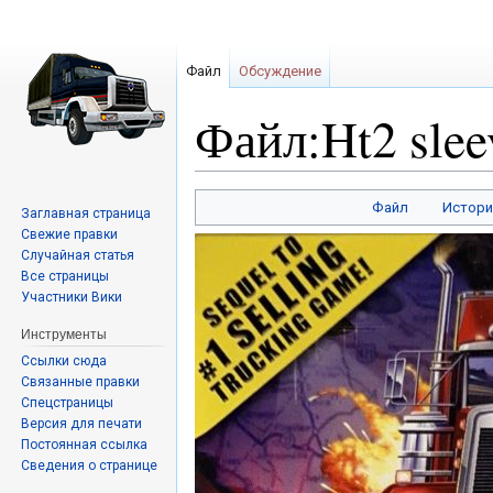
Файл
Обсуждение
Файл:Ht2 slee
Перейти
Перейти
Файл
Истори
Заглавная страница
к
к
Свежие правки
навигации
поиску
Случайная статья
Все страницы
Участники Вики
Инструменты
Ссылки сюда
Связанные правки
Спецстраницы
Версия для печати
Постоянная ссылка
Сведения о странице