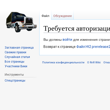
Файл
Обсуждение
Требуется авторизац
Перейти
Перейти
Вы должны
войти
для изменения страни
к
к
Возврат к странице
Файл:Ht2 prerelease2
Заглавная страница
навигации
поиску
Свежие правки
Случайная статья
Все страницы
Политика конфиденциальности
О RnR Wiki
Отка
Участники Вики
Инструменты
Спецстраницы