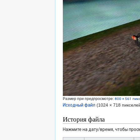
Размер при предпросмотре:
800 × 561 пик
Исходный файл
‎
(1024 × 718 пикселе
История файла
Нажмите на дату/время, чтобы просм