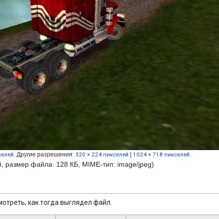
селей
.
Другие разрешения:
320 × 224 пикселей
|
1024 × 718 пикселей
.
й, размер файла: 128 КБ, MIME-тип:
image/jpeg
)
отреть, как тогда выглядел файл.