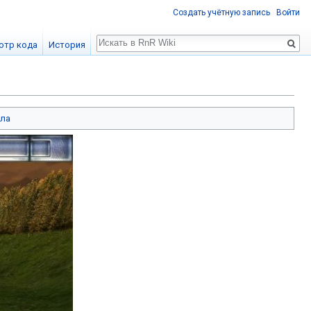
Создать учётную запись
Войти
Поиск
отр кода
История
йла