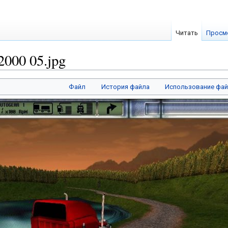
Читать
Просм
2000 05.jpg
Файл
История файла
Использование фа