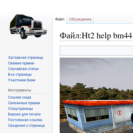
Файл
Обсуждение
Файл:Ht2 help bm44
Перейти
Перейти
к
к
Заглавная страница
навигации
поиску
Свежие правки
Случайная статья
Все страницы
Участники Вики
Инструменты
Ссылки сюда
Связанные правки
Спецстраницы
Версия для печати
Постоянная ссылка
Сведения о странице