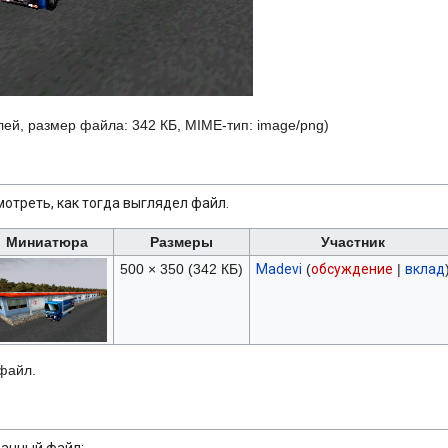
елей, размер файла: 342 КБ, MIME-тип:
image/png
)
отреть, как тогда выглядел файл.
Миниатюра
Размеры
Участник
500 × 350
(342 КБ)
Madevi
(
обсуждение
|
вклад
 файл.