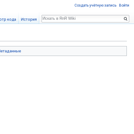
Создать учётную запись
Войти
Поиск
отр кода
История
етаданные