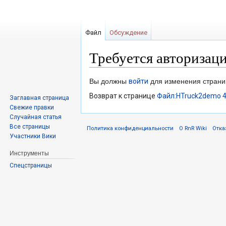
Файл
Обсуждение
Требуется авторизац
Перейти
Перейти
Вы должны
войти
для изменения страни
к
к
Возврат к странице
Файл:HTruck2demo 4
Заглавная страница
навигации
поиску
Свежие правки
Случайная статья
Все страницы
Политика конфиденциальности
О RnR Wiki
Отка
Участники Вики
Инструменты
Спецстраницы