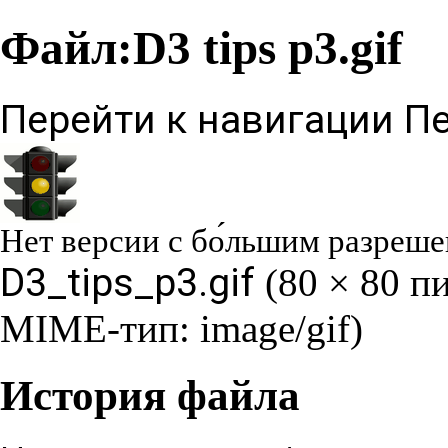
Файл:D3 tips p3.gif
Перейти к навигации
Пе
Нет версии с бо́льшим разреше
D3_tips_p3.gif
‎
(80 × 80 п
MIME-тип:
image/gif
)
История файла