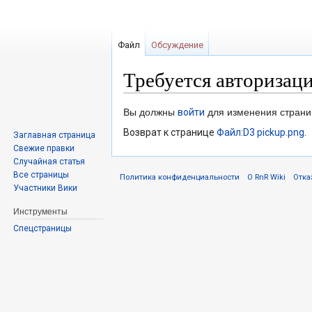
Файл
Обсуждение
Требуется авторизац
Перейти
Перейти
Вы должны
войти
для изменения страни
к
к
Возврат к странице
Файл:D3 pickup.png
.
Заглавная страница
навигации
поиску
Свежие правки
Случайная статья
Все страницы
Политика конфиденциальности
О RnR Wiki
Отка
Участники Вики
Инструменты
Спецстраницы