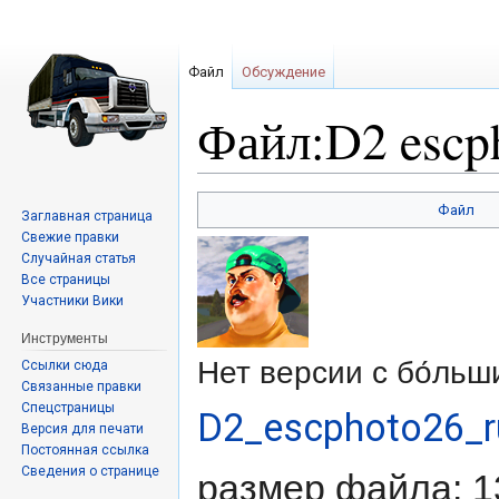
Файл
Обсуждение
Файл:D2 escp
Перейти
Перейти
Файл
Заглавная страница
к
к
Свежие правки
навигации
поиску
Случайная статья
Все страницы
Участники Вики
Инструменты
Нет версии с бо́ль
Ссылки сюда
Связанные правки
Спецстраницы
D2_escphoto26_
Версия для печати
Постоянная ссылка
Сведения о странице
размер файла: 1