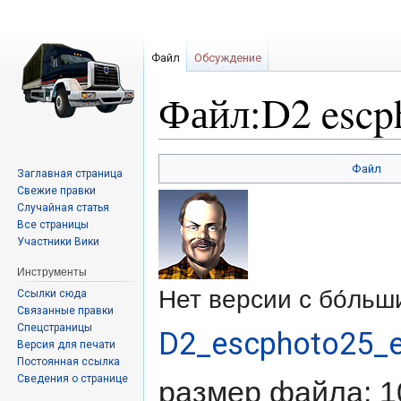
Файл
Обсуждение
Файл:D2 escp
Перейти
Перейти
Файл
Заглавная страница
к
к
Свежие правки
навигации
поиску
Случайная статья
Все страницы
Участники Вики
Инструменты
Нет версии с бо́ль
Ссылки сюда
Связанные правки
Спецстраницы
D2_escphoto25_
Версия для печати
Постоянная ссылка
Сведения о странице
размер файла: 1