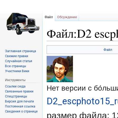
Файл
Обсуждение
Файл:D2 escp
Перейти
Перейти
Файл
Заглавная страница
к
к
Свежие правки
навигации
поиску
Случайная статья
Все страницы
Участники Вики
Инструменты
Нет версии с бо́ль
Ссылки сюда
Связанные правки
Спецстраницы
D2_escphoto15_
Версия для печати
Постоянная ссылка
Сведения о странице
размер файла: 1