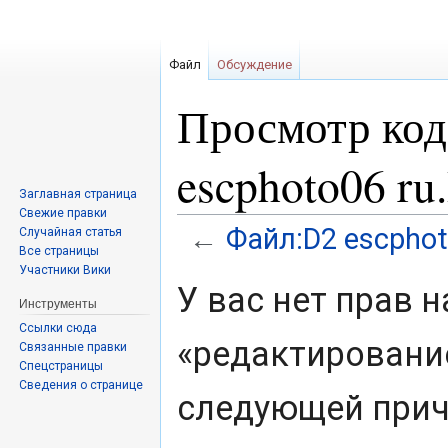
Файл
Обсуждение
Просмотр код
escphoto06 r
Заглавная страница
Свежие правки
Файл:D2 escphot
←
Случайная статья
Все страницы
Участники Вики
Перейти
Перейти
У вас нет прав 
к
к
Инструменты
навигации
поиску
Ссылки сюда
«редактировани
Связанные правки
Спецстраницы
Сведения о странице
следующей прич