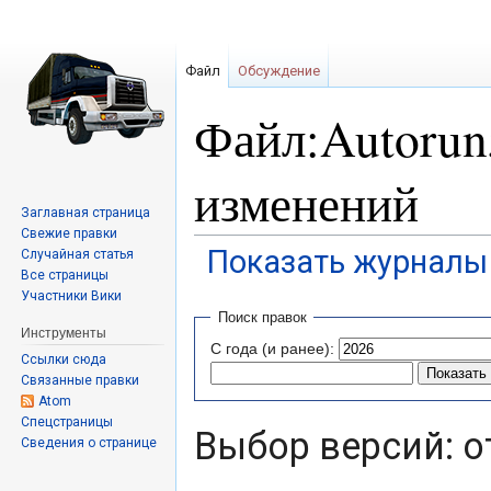
Файл
Обсуждение
Файл:Autorun5
изменений
Заглавная страница
Свежие правки
Показать журналы 
Случайная статья
Все страницы
Участники Вики
Перейти
Перейти
Поиск правок
к
к
Инструменты
С года (и ранее):
навигации
поиску
Ссылки сюда
Связанные правки
Atom
Спецстраницы
Выбор версий: о
Сведения о странице