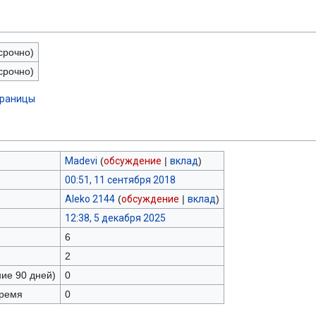
срочно)
срочно)
траницы
Madevi
(
обсуждение
|
вклад
)
00:51, 11 сентября 2018
Aleko 2144
(
обсуждение
|
вклад
)
12:38, 5 декабря 2025
6
2
ние 90 дней)
0
время
0