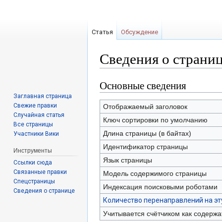
Статья
Обсуждение
Сведения о страни
Основные сведения
Перейти
Перейти
к
к
Заглавная страница
навигации
поиску
Свежие правки
Отображаемый заголовок
Случайная статья
Ключ сортировки по умолчанию
Все страницы
Длина страницы (в байтах)
Участники Вики
Идентификатор страницы
Инструменты
Язык страницы
Ссылки сюда
Связанные правки
Модель содержимого страницы
Спецстраницы
Индексация поисковыми роботами
Сведения о странице
Количество перенаправлений на эт
Учитывается счётчиком как содерж