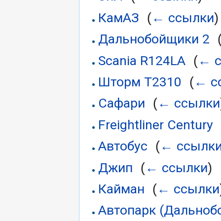
КамАЗ
← ссылки
‎
(
)
Дальнобойщики 2
‎
Scania R124LA
← 
‎
(
Шторм Т2310
← с
‎
(
Сафари
← ссылки
‎
(
Freightliner Century
Автобус
← ссылк
‎
(
Джип
← ссылки
‎
(
)
Кайман
← ссылки
‎
(
Автопарк (Дальноб