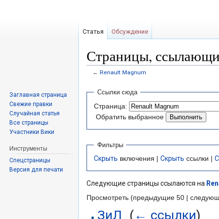
Статья
Обсуждение
Страницы, ссылающие
←
Renault Magnum
Перейти
Перейти
Ссылки сюда
Заглавная страница
к
к
Свежие правки
Страница:
навигации
поиску
Случайная статья
Обратить выбранное
Все страницы
Участники Вики
Фильтры
Инструменты
Скрыть
включения |
Скрыть
ссылки |
С
Спецстраницы
Версия для печати
Следующие страницы ссылаются на
Ren
Просмотреть (предыдущие 50 | следующ
ЗиЛ
← ссылки
‎
(
)