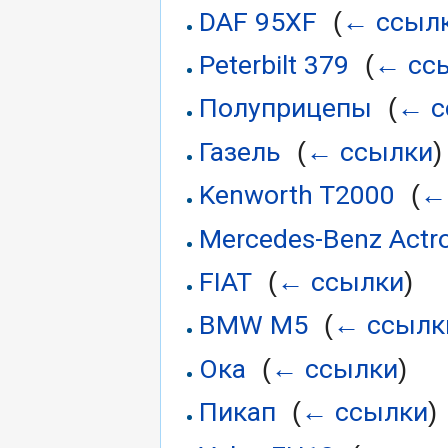
DAF 95XF
← ссыл
‎
(
Peterbilt 379
← сс
‎
(
Полуприцепы
← с
‎
(
Газель
← ссылки
‎
(
)
Kenworth T2000
←
‎
(
Mercedes-Benz Actr
FIAT
← ссылки
‎
(
)
BMW M5
← ссылк
‎
(
Ока
← ссылки
‎
(
)
Пикап
← ссылки
‎
(
)