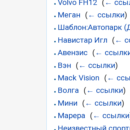
Volvo FH12
← ссы
‎
(
Меган
← ссылки
‎
(
)
Шаблон:Автопарк (
Навистар Игл
← с
‎
(
Авензис
← ссылк
‎
(
Вэн
← ссылки
‎
(
)
Mack Vision
← ссы
‎
(
Волга
← ссылки
‎
(
)
Мини
← ссылки
‎
(
)
Марера
← ссылки
‎
(
Неизвестный спорт