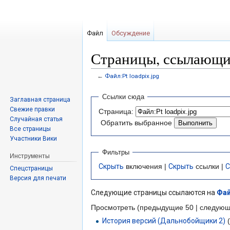
Файл
Обсуждение
Страницы, ссылающиес
←
Файл:Pt loadpix.jpg
Перейти
Перейти
Ссылки сюда
Заглавная страница
к
к
Свежие правки
Страница:
навигации
поиску
Случайная статья
Обратить выбранное
Все страницы
Участники Вики
Фильтры
Инструменты
Скрыть
включения |
Скрыть
ссылки |
С
Спецстраницы
Версия для печати
Следующие страницы ссылаются на
Фай
Просмотреть (предыдущие 50 | следующ
История версий (Дальнобойщики 2)
(