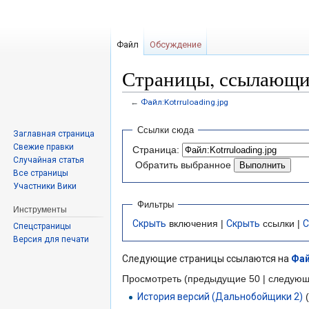
Файл
Обсуждение
Страницы, ссылающие
←
Файл:Kotrruloading.jpg
Перейти
Перейти
Ссылки сюда
Заглавная страница
к
к
Свежие правки
Страница:
навигации
поиску
Случайная статья
Обратить выбранное
Все страницы
Участники Вики
Фильтры
Инструменты
Скрыть
включения |
Скрыть
ссылки |
С
Спецстраницы
Версия для печати
Следующие страницы ссылаются на
Фай
Просмотреть (предыдущие 50 | следующ
История версий (Дальнобойщики 2)
(