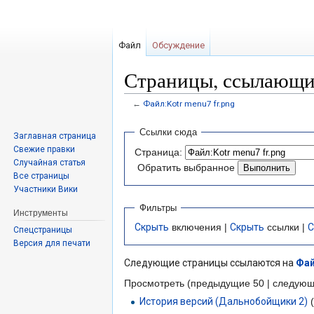
Файл
Обсуждение
Страницы, ссылающие
←
Файл:Kotr menu7 fr.png
Перейти
Перейти
Ссылки сюда
Заглавная страница
к
к
Свежие правки
Страница:
навигации
поиску
Случайная статья
Обратить выбранное
Все страницы
Участники Вики
Фильтры
Инструменты
Скрыть
включения |
Скрыть
ссылки |
С
Спецстраницы
Версия для печати
Следующие страницы ссылаются на
Фай
Просмотреть (предыдущие 50 | следующ
История версий (Дальнобойщики 2)
(