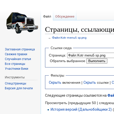
Файл
Обсуждение
Страницы, ссылающие
←
Файл:Kotr menu5 sp.png
Перейти
Перейти
Ссылки сюда
Заглавная страница
к
к
Свежие правки
Страница:
навигации
поиску
Случайная статья
Обратить выбранное
Все страницы
Участники Вики
Фильтры
Инструменты
Скрыть
включения |
Скрыть
ссылки |
С
Спецстраницы
Версия для печати
Следующие страницы ссылаются на
Фай
Просмотреть (предыдущие 50 | следующ
История версий (Дальнобойщики 2)
(