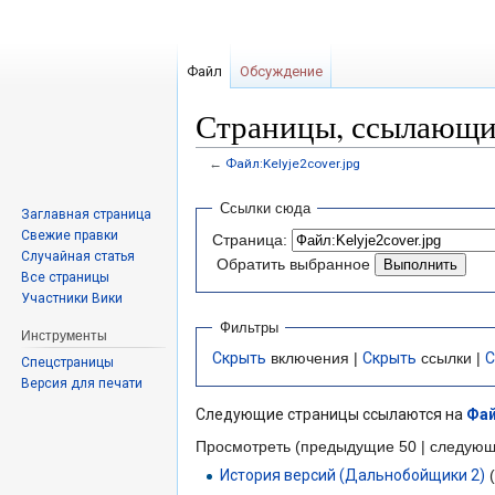
Файл
Обсуждение
Страницы, ссылающие
←
Файл:Kelyje2cover.jpg
Перейти
Перейти
Ссылки сюда
Заглавная страница
к
к
Свежие правки
Страница:
навигации
поиску
Случайная статья
Обратить выбранное
Все страницы
Участники Вики
Фильтры
Инструменты
Скрыть
включения |
Скрыть
ссылки |
С
Спецстраницы
Версия для печати
Следующие страницы ссылаются на
Фай
Просмотреть (предыдущие 50 | следующ
История версий (Дальнобойщики 2)
(