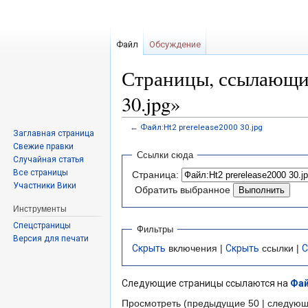
Файл
Обсуждение
Страницы, ссылающие
30.jpg»
←
Файл:Ht2 prerelease2000 30.jpg
Заглавная страница
Свежие правки
Перейти
Перейти
Ссылки сюда
Случайная статья
к
к
Все страницы
Страница:
навигации
поиску
Участники Вики
Обратить выбранное
Инструменты
Спецстраницы
Фильтры
Версия для печати
Скрыть
включения |
Скрыть
ссылки |
С
Следующие страницы ссылаются на
Фай
Просмотреть (предыдущие 50 | следующ