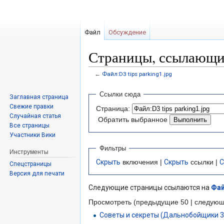
Файл
Обсуждение
Страницы, ссылающиес
←
Файл:D3 tips parking1.jpg
Перейти
Перейти
Ссылки сюда
Заглавная страница
к
к
Свежие правки
Страница:
навигации
поиску
Случайная статья
Обратить выбранное
Все страницы
Участники Вики
Фильтры
Инструменты
Скрыть
включения |
Скрыть
ссылки |
С
Спецстраницы
Версия для печати
Следующие страницы ссылаются на
Фай
Просмотреть (предыдущие 50 | следующ
Советы и секреты (Дальнобойщики 3