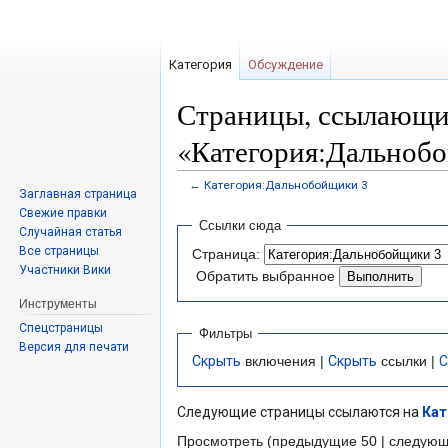
Категория
Обсуждение
Страницы, ссылающи
«Категория:Дальноб
←
Категория:Дальнобойщики 3
Заглавная страница
Свежие правки
Перейти
Перейти
Ссылки сюда
Случайная статья
к
к
Все страницы
Страница:
навигации
поиску
Участники Вики
Обратить выбранное
Инструменты
Спецстраницы
Фильтры
Версия для печати
Скрыть
включения |
Скрыть
ссылки |
С
Следующие страницы ссылаются на
Кат
Просмотреть (предыдущие 50 | следующ