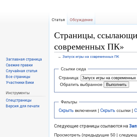
Статья
Обсуждение
Страницы, ссылающие
современных ПК»
←
Запуск игры на современных ПК
Заглавная страница
Свежие правки
Перейти
Перейти
Ссылки сюда
Случайная статья
к
к
Все страницы
Страница:
навигации
поиску
Участники Вики
Обратить выбранное
Инструменты
Спецстраницы
Фильтры
Версия для печати
Скрыть
включения |
Скрыть
ссылки |
С
Следующие страницы ссылаются на
Зап
Просмотреть (предыдущие 50 | следующ