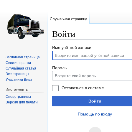
Служебная страница
Войти
Перейти
Перейти
Имя учётной записи
к
к
Заглавная страница
навигации
поиску
Свежие правки
Пароль
Случайная статья
Все страницы
Участники Вики
Оставаться в системе
Инструменты
Спецстраницы
Войти
Версия для печати
Помощь по входу