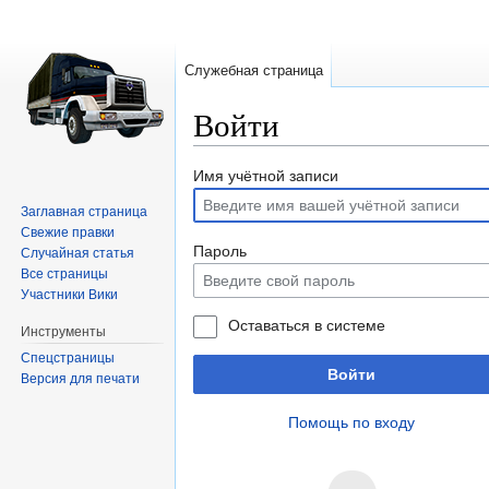
Служебная страница
Войти
Перейти
Перейти
Имя учётной записи
к
к
Заглавная страница
навигации
поиску
Свежие правки
Пароль
Случайная статья
Все страницы
Участники Вики
Оставаться в системе
Инструменты
Спецстраницы
Войти
Версия для печати
Помощь по входу