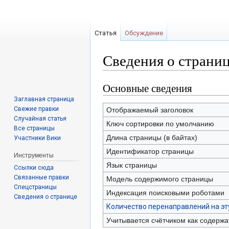
Статья
Обсуждение
Сведения о страни
Основные сведения
Перейти
Перейти
к
к
Заглавная страница
навигации
поиску
Свежие правки
Отображаемый заголовок
Случайная статья
Ключ сортировки по умолчанию
Все страницы
Длина страницы (в байтах)
Участники Вики
Идентификатор страницы
Инструменты
Язык страницы
Ссылки сюда
Связанные правки
Модель содержимого страницы
Спецстраницы
Индексация поисковыми роботами
Сведения о странице
Количество перенаправлений на эт
Учитывается счётчиком как содерж