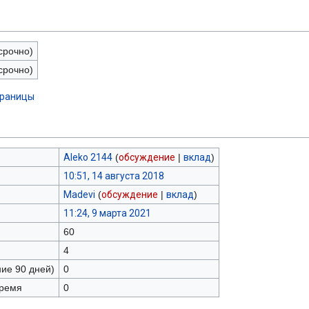
срочно)
срочно)
траницы
Aleko 2144
(
обсуждение
|
вклад
)
10:51, 14 августа 2018
Madevi
(
обсуждение
|
вклад
)
11:24, 9 марта 2021
60
4
ние 90 дней)
0
время
0