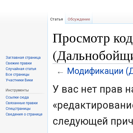
Статья
Обсуждение
Просмотр ко
(Дальнобойщи
Заглавная страница
Свежие правки
Модификации (
←
Случайная статья
Все страницы
Участники Вики
Перейти
Перейти
У вас нет прав 
к
к
Инструменты
навигации
поиску
Ссылки сюда
«редактировани
Связанные правки
Спецстраницы
Сведения о странице
следующей прич