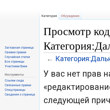
Категория
Обсуждение
Просмотр код
Категория:Да
Заглавная страница
Свежие правки
Категория:Даль
←
Случайная статья
Все страницы
Участники Вики
Перейти
Перейти
У вас нет прав 
к
к
Инструменты
навигации
поиску
Ссылки сюда
«редактировани
Связанные правки
Спецстраницы
Сведения о странице
следующей прич