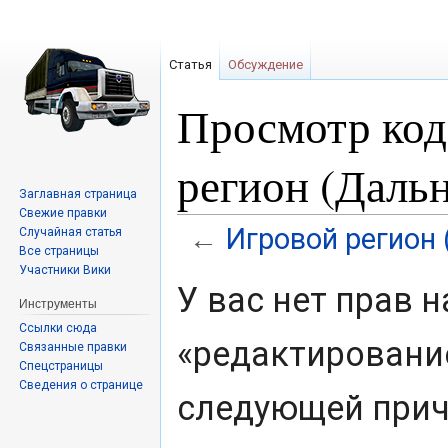
Статья
Обсуждение
Просмотр код
регион (Даль
Заглавная страница
Свежие правки
Игровой регион
←
Случайная статья
Все страницы
Участники Вики
Перейти
Перейти
У вас нет прав 
к
к
Инструменты
навигации
поиску
Ссылки сюда
«редактировани
Связанные правки
Спецстраницы
Сведения о странице
следующей прич