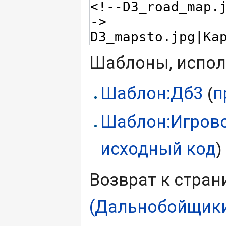
Шаблоны, испол
Шаблон:Дб3
п
(
Шаблон:Игрово
исходный код
)
Возврат к стра
(Дальнобойщики