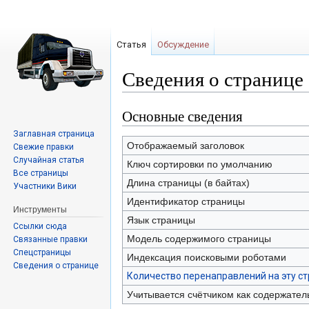
Статья
Обсуждение
Сведения о странице 
Основные сведения
Перейти
Перейти
к
к
Заглавная страница
навигации
поиску
Отображаемый заголовок
Свежие правки
Случайная статья
Ключ сортировки по умолчанию
Все страницы
Длина страницы (в байтах)
Участники Вики
Идентификатор страницы
Инструменты
Язык страницы
Ссылки сюда
Модель содержимого страницы
Связанные правки
Спецстраницы
Индексация поисковыми роботами
Сведения о странице
Количество перенаправлений на эту с
Учитывается счётчиком как содержател