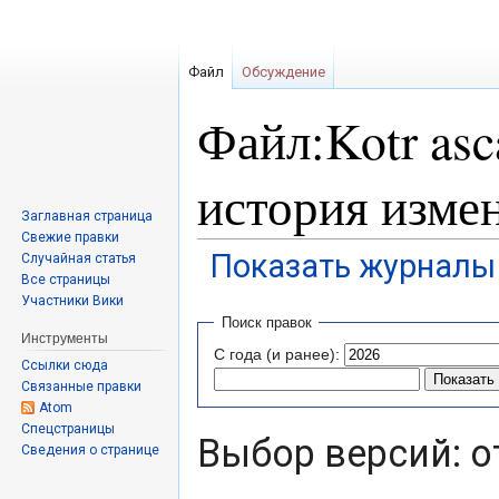
Файл
Обсуждение
Файл:Kotr asc
история изме
Заглавная страница
Свежие правки
Показать журналы 
Случайная статья
Все страницы
Участники Вики
Перейти
Перейти
Поиск правок
к
к
Инструменты
С года (и ранее):
навигации
поиску
Ссылки сюда
Связанные правки
Atom
Спецстраницы
Выбор версий: о
Сведения о странице