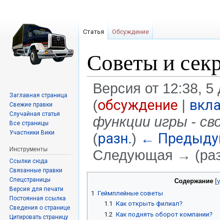
Статья
Обсуждение
Советы и сек
Версия от 12:38, 5
Заглавная страница
обсуждение
вкл
(
|
Свежие правки
Случайная статья
функции игры - св
Все страницы
Участники Вики
разн.
← Предыду
(
)
Инструменты
Следующая → (раз
Ссылки сюда
Связанные правки
Перейти
Перейти
Спецстраницы
Содержание
к
к
Версия для печати
1
Геймплейные советы
навигации
поиску
Постоянная ссылка
1.1
Как открыть филиал?
Сведения о странице
1.2
Как поднять оборот компании?
Цитировать страницу