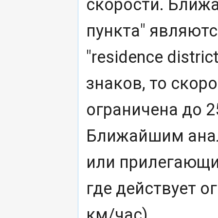
скорости. Ближ
пункта" являются 
"residence distr
знаков, то скор
ограничена до 2
Ближайшим анал
или прилегающих
где действует о
км/час).