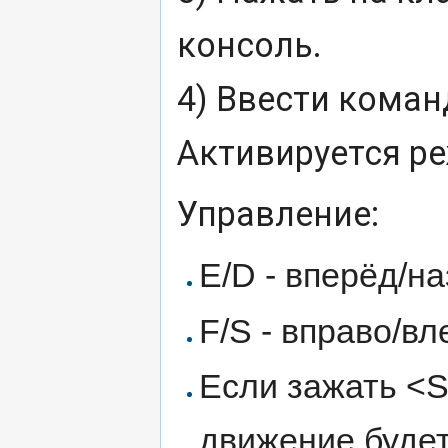
консоль.
4) Ввести команд
Активируется р
Управление:
E/D - вперёд/н
F/S - вправо/вл
Если зажать <Sh
движение буде