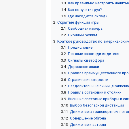
1.3
Как правильно настроить наняты
1.4
Как получить груз?
1.5
Где находится склад?
2
Скрытые функции игры
2.1
Свободная камера
2.2
Оконный режим
3
Краткое руководство по американски
3.1
Предисловие
3.2
Главные заповеди водителя
3.3
Сигналы светофора
3.4
Дорожные знаки
3.5
Правила преимущественного про
3.6
Ограничения скорости
3.7
Разделительные линии. Движени
3.8
Правила остановки и стоянки
3.9
Внешние световые приборы и си
3.10
Выбор безопасной дистанции
3.11
Движение в транспортном пото
3.12
Совершение обгона
3.13
Движение и заторы