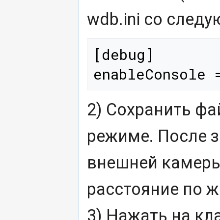
wdb.ini со сле
[debug]

2) Сохранить фа
режиме. После 
внешней камеры
расстояние по 
3) Нажать на кла