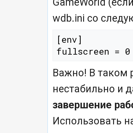
GameWorld (если
wdb.ini со сле
[env]

Важно! В таком 
нестабильно и 
завершение раб
Использовать на