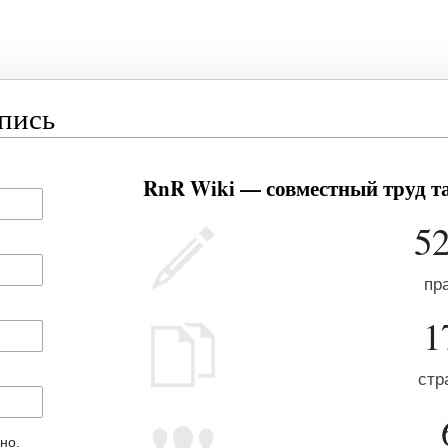
апись
RnR Wiki — совместный труд та
5
пр
1
стр
но.