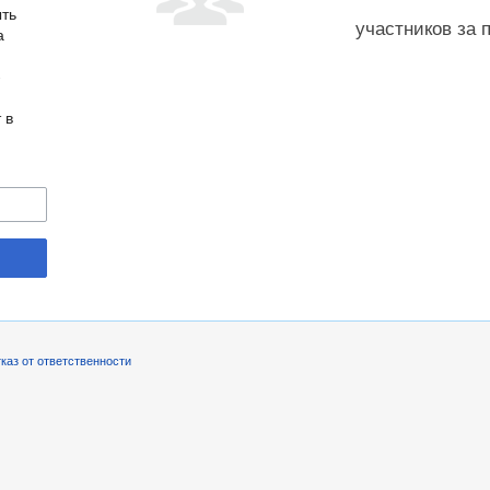
ыть
участников за 
а
-
 в
каз от ответственности