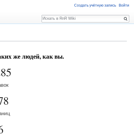
Создать учётную запись
Войти
Поиск
ких же людей, как вы.
285
авок
78
аниц
6