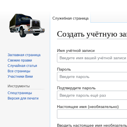
Служебная страница
Создать учётную з
Перейти
Перейти
Имя учётной записи
к
к
Заглавная страница
навигации
поиску
Свежие правки
Случайная статья
Пароль
Все страницы
Участники Вики
Инструменты
Подтвердите пароль
Спецстраницы
Версия для печати
Настоящее имя (необязательно)
Вводить настоящее имя необязатель