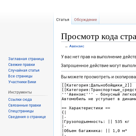
Статья
Обсуждение
Просмотр кода стр
←
Авензис
Перейти
Перейти
У вас нет прав на выполнение дейс
Заглавная страница
к
к
Свежие правки
Запрошенное действие могут выполн
навигации
поиску
Случайная статья
Все страницы
Вы можете просмотреть и скопирова
Участники Вики
Инструменты
Ссылки сюда
Связанные правки
Спецстраницы
Сведения о странице